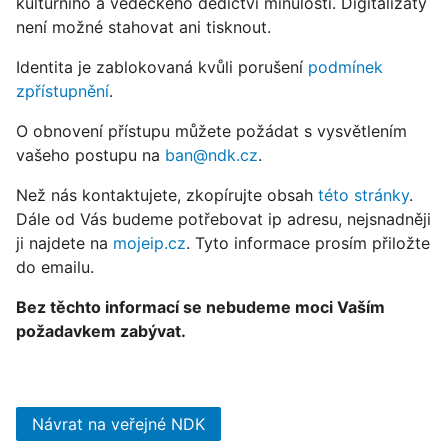
kulturního a vědeckého dědictví minulosti. Digitalizáty
není možné stahovat ani tisknout.
Identita je zablokovaná kvůli porušení
podmínek
zpřístupnění
.
O obnovení přístupu můžete požádat s vysvětlením
vašeho postupu na
ban@ndk.cz
.
Než nás kontaktujete, zkopírujte obsah
této stránky
.
Dále od Vás budeme potřebovat ip adresu, nejsnadněji
ji najdete na
mojeip.cz
. Tyto informace prosím přiložte
do emailu.
Bez těchto informací se nebudeme moci Vaším
požadavkem zabývat.
Návrat na veřejné NDK