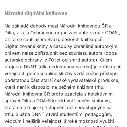
Národní digitální knihovna
Na základě dohody mezi Národní knihovnou ČR a
Dilia, z. s. a Ochrannou organizací autorskou - OOAS.,
z.s. a se souhlasem Svazu českých knihkupců.
Digitalizované knihy a časopisy chráněné autorským
právem nelze zpřístupnit bez souhlasu autora (doba
autorské ochrany je 70 let od smrti autora). Cílem
projektu DNNT (díla nedostupná na trhu) je zpřístupnit
veřejnosti pomocí online služby vzdáleného přístupu
podstatnou část starší české vydavatelské produkce,
která není k dispozici na běžném knižním trhu.
Národní knihovna ČR proto uzavřela s kolektivními
správci Dilia a OOA-S kolektivní licenční smlouvu,
která umožňuje zpřístupnění děl nedostupných na
trhu. Služba DNNT otvírá studentům, pedagogům,
vědcům i nejširší veřejnosti široké možnosti využití